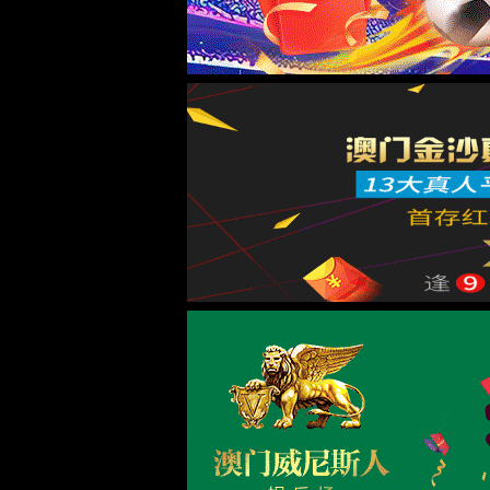
综合能源服务
储能系统解决方案
新能源工程总承包
新能源消纳
技术创新
电网友好型技术
风电场智慧设计评估
风电机组智慧状态监测系统
故障预测与健康管理系统
新能源智慧运营平台
招标公告
招采信息
职业发展
社会招聘
校园招聘
发展通道
人才培养
采购平台
EN