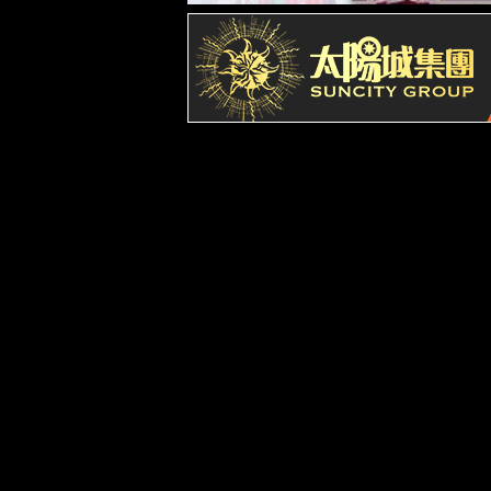
发布时间：2025-06-14
浏览：9221
来源: 70net永乐高官网入口
视频中心
6月12日，在第三届天津国际航运产业博览会重点项目签约仪式上，7
同创新与标准共建的新阶段，将加速绿色燃料在航运业的规模化应用。
资料下载
首页
新闻中心
企业动态