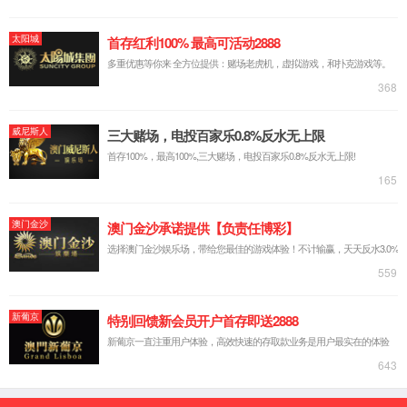
极速协同：冻土上的“
70net永乐高
速度”
“这里的施工窗口，是掐着指头算出来的。”现场项目经理看着茫茫雪
原说道。从今年首台吊装到最后一支叶片在高空精准对接，团队用四个多
月完成了全部作业。在气候温和的地区，同等规模的吊装通常都需要6至8
个月。而在冬季长达7个月的蒙东冻土带，70net永乐高将平均效率提升至
每1.4天一台，刷新了高寒区域吊装纪录。