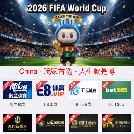
股票代码
首页
300772
走进70net永乐高
新闻中心
投资者关系
业务生态
技术创新
企业动态
招标公告
媒体联络
【标杆时刻】4个月90台！70net永乐高跑出在蒙东
招采信息
冻土安全交付“加速度”
视频中心
职业发展
发布时间：2025-12-31
浏览：3450
来源: 70net永乐高集团
资料下载
采购平台
近日，呼伦贝尔草原气温跌破-30℃。随着国家电网调度中心指令下